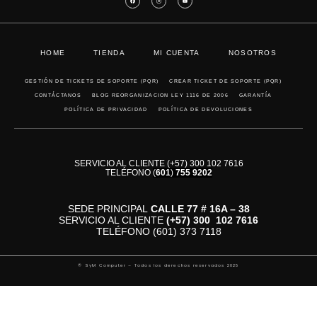
HOME
TIENDA
MI CUENTA
NOSOTROS
GESTIÓN DE TICKETS DE SOPORTE (PQR)
CREAR TICKET DE SOPORTE (PQR)
CONTÁCTANOS
BLOG REORGANIZACION LEY 1116 DE 2006
GARANTÍA
POLÍTICA DE PRIVACIDAD
POLÍTICA DE DEVOLUCIONES
SERVICIO AL CLIENTE (+57) 300 102 7616
TELÉFONO
(
601
)
755 9202
SEDE PRINCIPAL
CALLE 77 # 16A – 38
SERVICIO AL CLIENTE
(+57)
300 102 7616
TELÉFONO (601) 373 7118
© SyM Computer – Todos los derechos reservados 2025