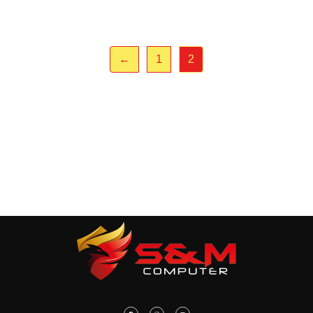
←
1
2