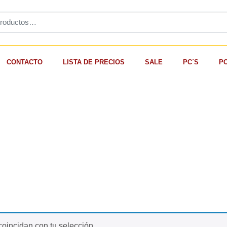
CONTACTO
LISTA DE PRECIOS
SALE
PC´S
P
oincidan con tu selección.