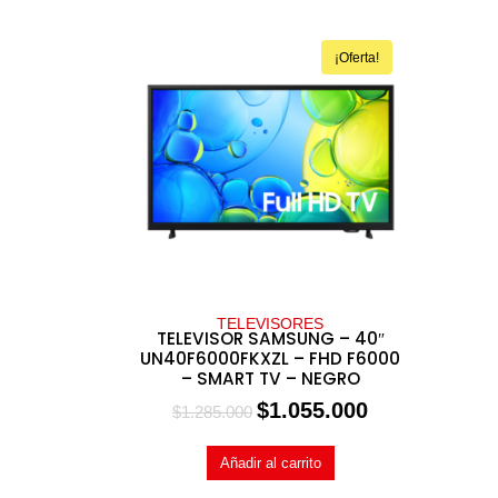
¡Oferta!
TELEVISORES
TELEVISOR SAMSUNG – 40″
UN40F6000FKXZL – FHD F6000
– SMART TV – NEGRO
$
1.055.000
$
1.285.000
Añadir al carrito