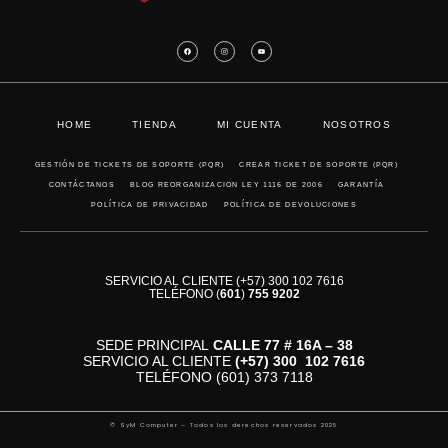
HOME
TIENDA
MI CUENTA
NOSOTROS
GESTIÓN DE TICKETS DE SOPORTE (PQR)
CREAR TICKET DE SOPORTE (PQR)
CONTÁCTANOS
BLOG REORGANIZACION LEY 1116 DE 2006
GARANTÍA
POLÍTICA DE PRIVACIDAD
POLÍTICA DE DEVOLUCIONES
SERVICIO AL CLIENTE (+57) 300 102 7616
TELÉFONO
(
601
)
755 9202
SEDE PRINCIPAL
CALLE 77 # 16A – 38
SERVICIO AL CLIENTE
(+57)
300 102 7616
TELÉFONO (601) 373 7118
© SyM Computer – Todos los derechos reservados 2025