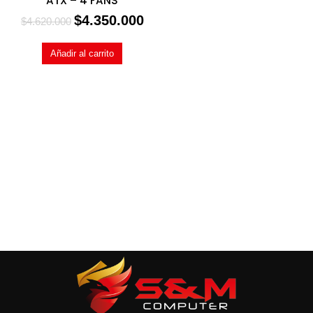
ATX – 4 FANS
$
4.350.000
$
4.620.000
Añadir al carrito