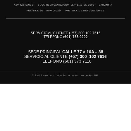
CONTÁCTANOS
BLOG REORGANIZACION LEY 1116 DE 2006
GARANTÍA
POLÍTICA DE PRIVACIDAD
POLÍTICA DE DEVOLUCIONES
SERVICIO AL CLIENTE (+57) 300 102 7616
TELÉFONO
(
601
)
755 9202
SEDE PRINCIPAL
CALLE 77 # 16A – 38
SERVICIO AL CLIENTE
(+57)
300 102 7616
TELÉFONO (601) 373 7118
© SyM Computer – Todos los derechos reservados 2025