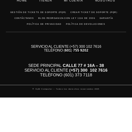
HOME
TIENDA
MI CUENTA
NOSOTROS
GESTIÓN DE TICKETS DE SOPORTE (PQR)
CREAR TICKET DE SOPORTE (PQR)
CONTÁCTANOS
BLOG REORGANIZACION LEY 1116 DE 2006
GARANTÍA
POLÍTICA DE PRIVACIDAD
POLÍTICA DE DEVOLUCIONES
SERVICIO AL CLIENTE (+57) 300 102 7616
TELÉFONO
(
601
)
755 9202
SEDE PRINCIPAL
CALLE 77 # 16A – 38
SERVICIO AL CLIENTE
(+57)
300 102 7616
TELÉFONO (601) 373 7118
© SyM Computer – Todos los derechos reservados 2025