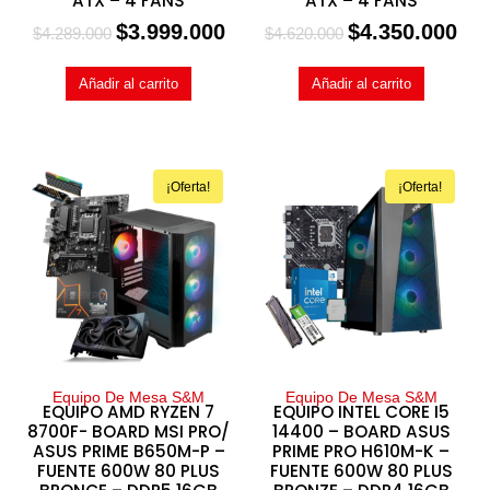
ATX – 4 FANS
ATX – 4 FANS
$
3.999.000
$
4.350.000
$
4.289.000
$
4.620.000
Añadir al carrito
Añadir al carrito
¡Oferta!
¡Oferta!
Equipo De Mesa S&M
Equipo De Mesa S&M
EQUIPO AMD RYZEN 7
EQUIPO INTEL CORE I5
8700F- BOARD MSI PRO/
14400 – BOARD ASUS
ASUS PRIME B650M-P –
PRIME PRO H610M-K –
FUENTE 600W 80 PLUS
FUENTE 600W 80 PLUS