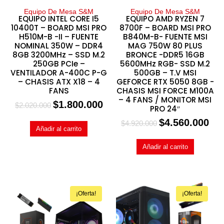
Equipo De Mesa S&M
Equipo De Mesa S&M
EQUIPO INTEL CORE I5
EQUIPO AMD RYZEN 7
10400T – BOARD MSI PRO
8700F – BOARD MSI PRO
H510M-B -II – FUENTE
B840M-B- FUENTE MSI
NOMINAL 350W – DDR4
MAG 750W 80 PLUS
8GB 3200MHz – SSD M.2
BRONCE -DDR5 16GB
250GB PCIe –
5600MHz RGB- SSD M.2
VENTILADOR A-400C P-G
500GB – T.V MSI
– CHASIS ATX X18 – 4
GEFORCE RTX 5050 8GB -
FANS
CHASIS MSI FORCE M100A
– 4 FANS / MONITOR MSI
$
1.800.000
$
2.020.000
PRO 24″
$
4.560.000
$
4.920.000
Añadir al carrito
Añadir al carrito
¡Oferta!
¡Oferta!