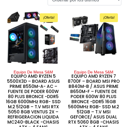
¡Oferta!
¡Oferta!
Equipo De Mesa S&M
Equipo De Mesa S&M
EQUIPO AMD RYZEN 5
EQUIPO AMD RYZEN 7
5500X3D – BOARD ASUS
8700F – BOARD MSI PRO
PRIME B550M-A- AC –
B840M-B / ASUS PRIME
FUENTE DE PODER 600W
B650M-F – FUENTE DE
80 PLUS BRONCE -DDR5
PODER 600W 80 PLUS
16GB 6000MHz RGB- SSD
BRONCE -DDR5 16GB
M.2 512GB – T.V MSI RTX
5600MHz RGB- SSD M.2
5050 8GB VENTUS 2X –
512GB – T.V MSI
REFRIGERACION LIQUIDA
GEFORCE/ ASUS DUAL
MC240-BLACK -CHASIS
RTX 5060 8GB -CHASIS