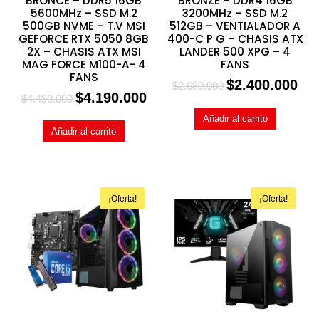
BRONCE – DDR5 16GB
BRONZE – DDR4 16GB
5600MHz – SSD M.2
3200MHz – SSD M.2
500GB NVME – T.V MSI
512GB – VENTIALADOR A
GEFORCE RTX 5050 8GB
400-C P G – CHASIS ATX
2X – CHASIS ATX MSI
LANDER 500 XPG – 4
MAG FORCE M100-A- 4
FANS
FANS
$
2.400.000
$
2.680.000
$
4.190.000
$
4.490.000
Añadir al carrito
Añadir al carrito
¡Oferta!
¡Oferta!