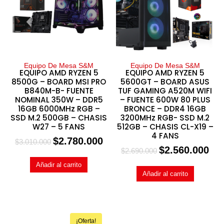
Equipo De Mesa S&M
Equipo De Mesa S&M
EQUIPO AMD RYZEN 5
EQUIPO AMD RYZEN 5
8500G – BOARD MSI PRO
5600GT – BOARD ASUS
B840M-B- FUENTE
TUF GAMING A520M WIFI
NOMINAL 350W – DDR5
– FUENTE 600W 80 PLUS
16GB 6000MHz RGB –
BRONCE – DDR4 16GB
SSD M.2 500GB – CHASIS
3200MHz RGB- SSD M.2
W27 – 5 FANS
512GB – CHASIS CL-X19 –
4 FANS
$
2.780.000
$
3.010.000
$
2.560.000
$
2.690.000
Añadir al carrito
Añadir al carrito
¡Oferta!