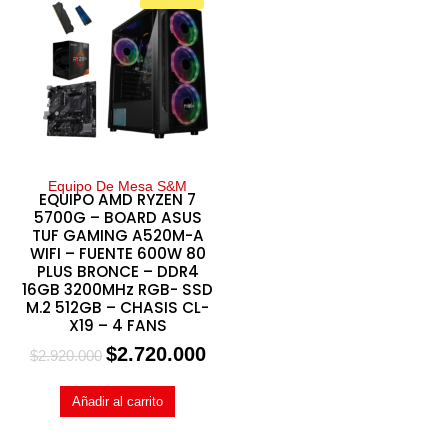
Equipo De Mesa S&M
EQUIPO AMD RYZEN 7
5700G – BOARD ASUS
TUF GAMING A520M-A
WIFI – FUENTE 600W 80
PLUS BRONCE – DDR4
16GB 3200MHz RGB- SSD
M.2 512GB – CHASIS CL-
X19 – 4 FANS
$
2.720.000
$
2.920.000
Añadir al carrito