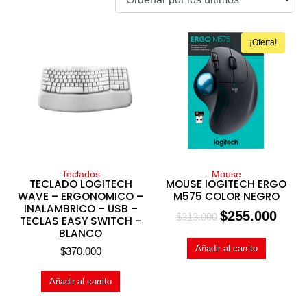
¡Oferta!
Teclados
Mouse
TECLADO LOGITECH
MOUSE lOGITECH ERGO
WAVE – ERGONOMICO –
M575 COLOR NEGRO
INALAMBRICO – USB –
$
255.000
$
313.000
TECLAS EASY SWITCH –
BLANCO
Añadir al carrito
$
370.000
Añadir al carrito