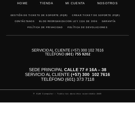
HOME
TIENDA
MI CUENTA
NOSOTROS
GESTIÓN DE TICKETS DE SOPORTE (PQR)
CREAR TICKET DE SOPORTE (PQR)
CONTÁCTANOS
BLOG REORGANIZACION LEY 1116 DE 2006
GARANTÍA
POLÍTICA DE PRIVACIDAD
POLÍTICA DE DEVOLUCIONES
SERVICIO AL CLIENTE (+57) 300 102 7616
TELÉFONO
(
601
)
755 9202
SEDE PRINCIPAL
CALLE 77 # 16A – 38
SERVICIO AL CLIENTE
(+57)
300 102 7616
TELÉFONO (601) 373 7118
© SyM Computer – Todos los derechos reservados 2025