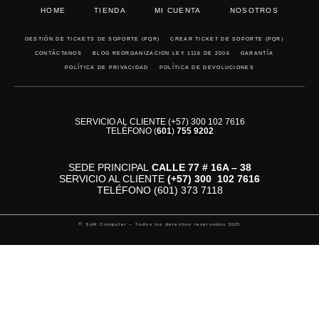
HOME
TIENDA
MI CUENTA
NOSOTROS
GESTIÓN DE TICKETS DE SOPORTE (PQR)
CREAR TICKET DE SOPORTE (PQR)
CONTÁCTANOS
BLOG REORGANIZACION LEY 1116 DE 2006
GARANTÍA
POLÍTICA DE PRIVACIDAD
POLÍTICA DE DEVOLUCIONES
SERVICIO AL CLIENTE (+57) 300 102 7616
TELÉFONO
(
601
)
755 9202
SEDE PRINCIPAL
CALLE 77 # 16A – 38
SERVICIO AL CLIENTE
(+57)
300 102 7616
TELÉFONO (601) 373 7118
© SyM Computer – Todos los derechos reservados 2025