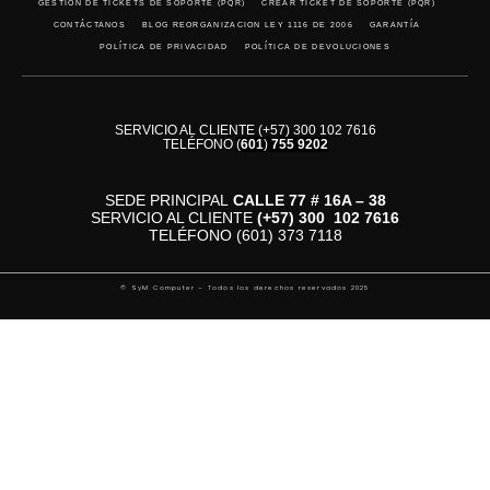
GESTIÓN DE TICKETS DE SOPORTE (PQR)
CREAR TICKET DE SOPORTE (PQR)
CONTÁCTANOS
BLOG REORGANIZACION LEY 1116 DE 2006
GARANTÍA
POLÍTICA DE PRIVACIDAD
POLÍTICA DE DEVOLUCIONES
SERVICIO AL CLIENTE (+57) 300 102 7616
TELÉFONO
(
601
)
755 9202
SEDE PRINCIPAL
CALLE 77 # 16A – 38
SERVICIO AL CLIENTE
(+57)
300 102 7616
TELÉFONO (601) 373 7118
© SyM Computer – Todos los derechos reservados 2025