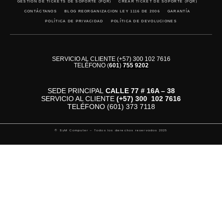
GESTIÓN DE TICKETS DE SOPORTE (PQR)
CREAR TICKET DE SOPORTE (PQR)
CONTÁCTANOS
BLOG REORGANIZACION LEY 1116 DE 2006
GARANTÍA
POLÍTICA DE PRIVACIDAD
POLÍTICA DE DEVOLUCIONES
SERVICIO AL CLIENTE (+57) 300 102 7616
TELÉFONO
(
601
)
755 9202
SEDE PRINCIPAL
CALLE 77 # 16A – 38
SERVICIO AL CLIENTE
(+57)
300 102 7616
TELÉFONO (601) 373 7118
© SyM Computer – Todos los derechos reservados 2025