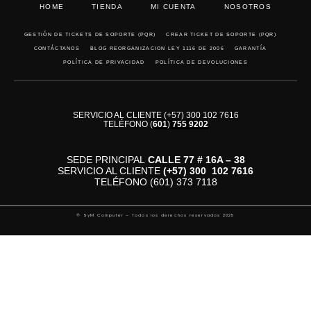
HOME
TIENDA
MI CUENTA
NOSOTROS
GESTIÓN DE TICKETS DE SOPORTE (PQR)
CREAR TICKET DE SOPORTE (PQR)
CONTÁCTANOS
BLOG REORGANIZACION LEY 1116 DE 2006
GARANTÍA
POLÍTICA DE PRIVACIDAD
POLÍTICA DE DEVOLUCIONES
SERVICIO AL CLIENTE (+57) 300 102 7616
TELÉFONO
(
601
)
755 9202
SEDE PRINCIPAL
CALLE 77 # 16A – 38
SERVICIO AL CLIENTE
(+57)
300 102 7616
TELÉFONO (601) 373 7118
© SyM Computer – Todos los derechos reservados 2025