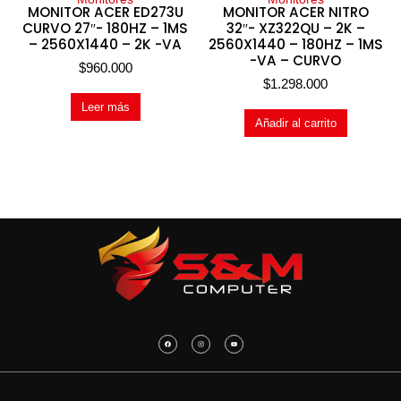
MONITOR ACER ED273U
MONITOR ACER NITRO
CURVO 27″- 180HZ – 1MS
32″- XZ322QU – 2K –
– 2560X1440 – 2K -VA
2560X1440 – 180HZ – 1MS
-VA – CURVO
$
960.000
$
1.298.000
Leer más
Añadir al carrito