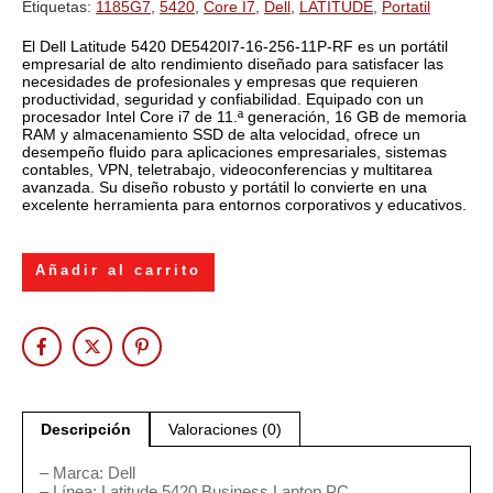
Etiquetas:
1185G7
,
5420
,
Core I7
,
Dell
,
LATITUDE
,
Portatil
El Dell Latitude 5420 DE5420I7-16-256-11P-RF es un portátil
empresarial de alto rendimiento diseñado para satisfacer las
necesidades de profesionales y empresas que requieren
productividad, seguridad y confiabilidad. Equipado con un
procesador Intel Core i7 de 11.ª generación, 16 GB de memoria
RAM y almacenamiento SSD de alta velocidad, ofrece un
desempeño fluido para aplicaciones empresariales, sistemas
contables, VPN, teletrabajo, videoconferencias y multitarea
avanzada. Su diseño robusto y portátil lo convierte en una
excelente herramienta para entornos corporativos y educativos.
Añadir al carrito
Descripción
Valoraciones (0)
– Marca: Dell
– Línea: Latitude 5420 Business Laptop PC