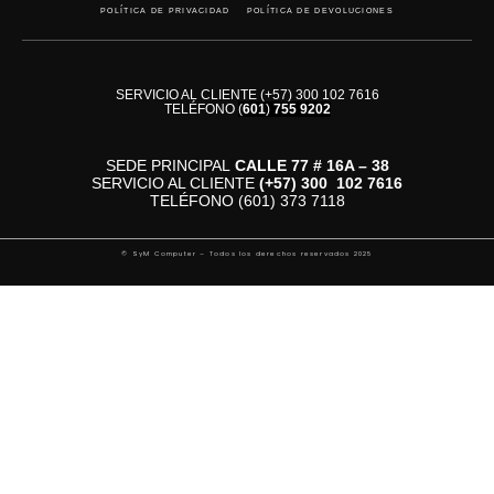
POLÍTICA DE PRIVACIDAD
POLÍTICA DE DEVOLUCIONES
SERVICIO AL CLIENTE (+57) 300 102 7616
TELÉFONO
(
601
)
755 9202
SEDE PRINCIPAL
CALLE 77 # 16A – 38
SERVICIO AL CLIENTE
(+57)
300 102 7616
TELÉFONO (601) 373 7118
© SyM Computer – Todos los derechos reservados 2025