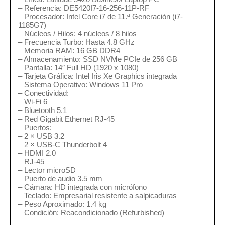
– Referencia: DE5420I7-16-256-11P-RF
– Procesador: Intel Core i7 de 11.ª Generación (i7-
1185G7)
– Núcleos / Hilos: 4 núcleos / 8 hilos
– Frecuencia Turbo: Hasta 4.8 GHz
– Memoria RAM: 16 GB DDR4
– Almacenamiento: SSD NVMe PCIe de 256 GB
– Pantalla: 14″ Full HD (1920 x 1080)
– Tarjeta Gráfica: Intel Iris Xe Graphics integrada
– Sistema Operativo: Windows 11 Pro
– Conectividad:
– Wi-Fi 6
– Bluetooth 5.1
– Red Gigabit Ethernet RJ-45
– Puertos:
– 2 × USB 3.2
– 2 × USB-C Thunderbolt 4
– HDMI 2.0
– RJ-45
– Lector microSD
– Puerto de audio 3.5 mm
– Cámara: HD integrada con micrófono
– Teclado: Empresarial resistente a salpicaduras
– Peso Aproximado: 1.4 kg
– Condición: Reacondicionado (Refurbished)