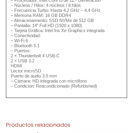
– Procesador: Intel Core i5 de 11.ª Generación
– Núcleos / Hilos: 4 núcleos / 8 hilos
– Frecuencia Turbo: Hasta 4.2 GHz – 4.4 GHz
– Memoria RAM: 16 GB DDR4
– Almacenamiento: SSD NVMe de 512 GB
– Pantalla: 14″ Full HD (1920 x 1080)
– Tarjeta Gráfica: Intel Iris Xe Graphics integrada
– Conectividad:
– Wi-Fi 6
– Bluetooth 5.1
– Puertos:
2 × Thunderbolt 4 USB-C
2 × USB 3.2
HDMI
Lector microSD
Puerto de audio 3.5 mm
– Cámara: HD integrada con micrófono
– Condición: Reacondicionado (Refurbished)
Productos relacionados