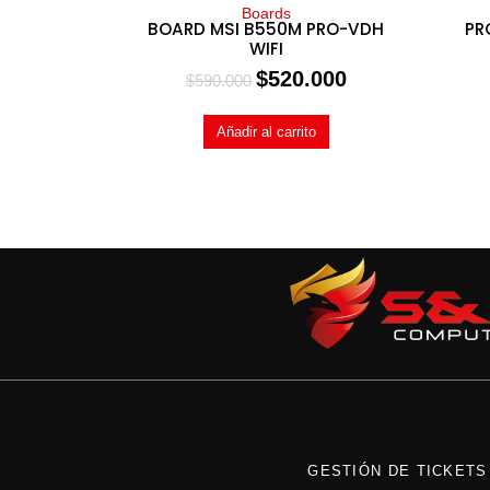
Boards
BOARD MSI B550M PRO-VDH
PR
WIFI
$
520.000
$
590.000
Añadir al carrito
GESTIÓN DE TICKETS