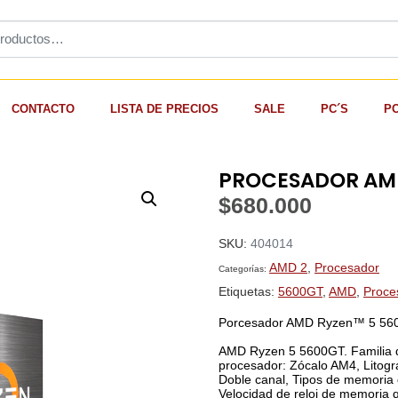
CONTACTO
LISTA DE PRECIOS
SALE
PC´S
P
PROCESADOR AMD
$
680.000
SKU:
404014
AMD 2
,
Procesador
Categorías:
Etiquetas:
5600GT
,
AMD
,
Proce
Porcesador AMD Ryzen™ 5 56
AMD Ryzen 5 5600GT. Familia 
procesador: Zócalo AM4, Litogr
Doble canal, Tipos de memori
Velocidad de reloj de memoria