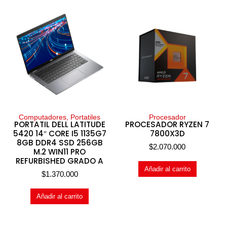
Computadores, Portatiles
Procesador
PORTATIL DELL LATITUDE
PROCESADOR RYZEN 7
5420 14″ CORE I5 1135G7
7800X3D
8GB DDR4 SSD 256GB
$
2.070.000
M.2 WIN11 PRO
REFURBISHED GRADO A
Añadir al carrito
$
1.370.000
Añadir al carrito