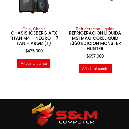
Caja, Chasis
Refrigeración Liquida
CHASIS ICEBERG ATX
REFRIGERACION LIQUIDA
TITAN M4 – NEGRO – 7
MSI MAG CORELIQUID
FAN – ARGB (T)
E360 EDICION MONSTER
HUNTER
$
475.000
$
697.000
Añadir al carrito
Añadir al carrito