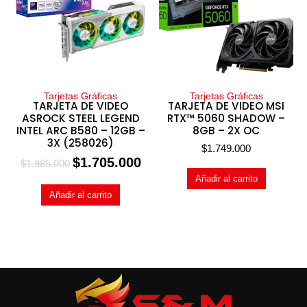
Tarjetas Gráficas
Tarjetas Gráficas
TARJETA DE VIDEO
TARJETA DE VIDEO MSI
ASROCK STEEL LEGEND
RTX™ 5060 SHADOW –
INTEL ARC B580 – 12GB –
8GB – 2X OC
3X (258026)
$
1.749.000
$
1.705.000
$
1.985.000
Añadir al carrito
Añadir al carrito