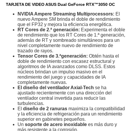
TARJETA DE VIDEO ASUS Dual GeForce RTX™3050 OC
NVIDIA Ampere Streaming Multiprocessors:
El
nuevo Ampere SM brinda el doble de rendimiento
que el FP32 y mejora la eficiencia energética.
RT Cores de 2.ª generación:
Experimenta el doble
de rendimiento que los RT Cores de 1.ª generación,
además de RT y sombreado simultáneos para un
nivel completamente nuevo de rendimiento de
trazado de rayos.
Tensor Cores de 3.ªgeneración:
Obtén hasta el
doble de rendimiento con escasez estructural y
algoritmos de IA avanzados como DLSS. Estos
núcleos brindan un impulso masivo en el
rendimiento del juego y capacidades de IA
completamente nuevas.
El diseño del ventilador Axial-Tech
se ha
ajustado recientemente con una dirección del
ventilador central invertida para reducir las
turbulencias.
El
diseño de 2 ranuras
maximiza la compatibilidad
y la eficiencia de refrigeración para un rendimiento
superior en gabinetes pequeños.
Un
soporte de acero inoxidable
es más duro y
más resistente a la corrosión.