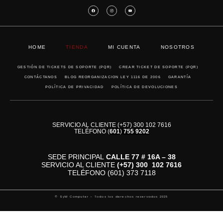
HOME
TIENDA
MI CUENTA
NOSOTROS
GESTIÓN DE TICKETS DE SOPORTE (PQR)
CREAR TICKET DE SOPORTE (PQR)
CONTÁCTANOS
BLOG REORGANIZACION LEY 1116 DE 2006
GARANTÍA
POLÍTICA DE PRIVACIDAD
POLÍTICA DE DEVOLUCIONES
SERVICIO AL CLIENTE (+57) 300 102 7616
TELÉFONO
(
601
)
755 9202
SEDE PRINCIPAL
CALLE 77 # 16A – 38
SERVICIO AL CLIENTE
(+57)
300 102 7616
TELÉFONO (601) 373 7118
© SyM Computer – Todos los derechos reservados 2025