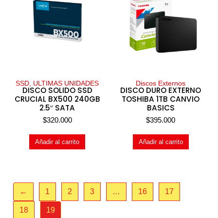
SSD, ULTIMAS UNIDADES
Discos Externos
DISCO SOLIDO SSD
DISCO DURO EXTERNO
CRUCIAL BX500 240GB
TOSHIBA 1TB CANVIO
2.5″ SATA
BASICS
$
320.000
$
395.000
Añadir al carrito
Añadir al carrito
←
1
2
3
…
16
17
18
19