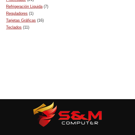
Refrigeración Liquida
(7)
Reguladores
(1)
Tarjetas Gráficas
(16)
Teclados
(11)
ULTIMAS UNIDADES
(5)
UPS
(1)
Ventilador
(1)