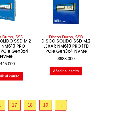
s Duros, SSD
Discos Duros, SSD
OLIDO SSD M.2
DISCO SOLIDO SSD M.2
R NM610 PRO
LEXAR NM610 PRO 1TB
PCIe Gen3x4
PCIe Gen3x4 NVMe
NVMe
$
683.000
$
445.000
Añadir al carrito
ir al carrito
…
17
18
19
→