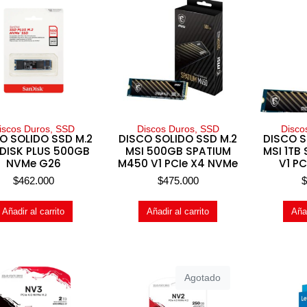
iscos Duros, SSD
Discos Duros, SSD
Disco
O SOLIDO SSD M.2
DISCO SOLIDO SSD M.2
DISCO S
DISK PLUS 500GB
MSI 500GB SPATIUM
MSI 1TB
NVMe G26
M450 V1 PCIe X4 NVMe
V1 P
$
462.000
$
475.000
Añadir al carrito
Añadir al carrito
Añad
Agotado