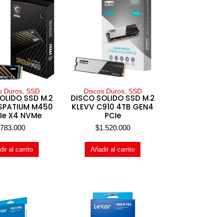
s Duros, SSD
Discos Duros, SSD
OLIDO SSD M.2
DISCO SOLIDO SSD M.2
 SPATIUM M450
KLEVV C910 4TB GEN4
CIe X4 NVMe
PCIe
$
783.000
$
1.520.000
ir al carrito
Añadir al carrito