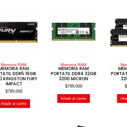
Memoria RAM
Memoria RAM
Me
MEMORIA RAM
MEMORIA RAM
MEM
TATIL DDR5 16GB
PORTATIL DDR4 32GB
PORTAT
0 KINGSTON FURY
3200 MICRON
32
IMPACT
$
799.000
$
789.000
Añadir al carrito
Añad
Añadir al carrito