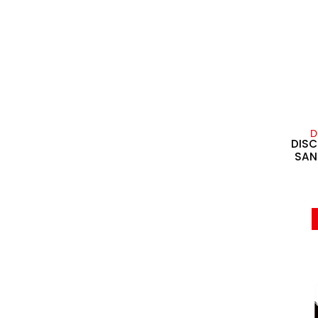
ULTIMAS UNIDADES
(5)
UPS
(1)
Ventilador
(1)
D
DISC
SAN