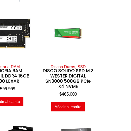
moria RAM
Discos Duros, SSD
ORIA RAM
DISCO SOLIDO SSD M.2
IL DDR4 16GB
WESTER DIGITAL
00 LEXAR
SN3000 500GB PCIe
X4 NVME
$
599.999
$
465.000
ir al carrito
Añadir al carrito