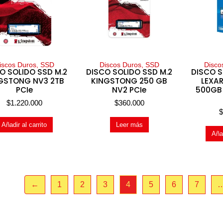
iscos Duros, SSD
Discos Duros, SSD
Disco
O SOLIDO SSD M.2
DISCO SOLIDO SSD M.2
DISCO S
GSTONG NV3 2TB
KINGSTONG 250 GB
LEXA
PCIe
NV2 PCIe
500GB 
$
1.220.000
$
360.000
Añadir al carrito
Leer más
Añad
←
1
2
3
4
5
6
7