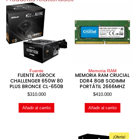
Fuente
Memoria RAM
FUENTE ASROCK
MEMORIA RAM CRUCIAL
CHALLENGER 650W 80
DDR4 8GB SODIMM
PLUS BRONCE CL-650B
PORTÁTIL 2666MHZ
$
310.000
$
410.000
Añadir al carrito
Añadir al carrito
¡Oferta!