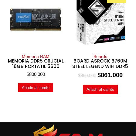
Memoria RAM
Boards
MEMORIA DDR5 CRUCIAL
BOARD ASROCK B760M
16GB PORTATIL 5600
STEEL LEGEND WIFI DDR5
$
800.000
$
861.000
$
950.000
Añadir al carrito
Añadir al carrito