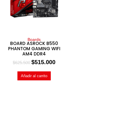
Boards
BOARD ASROCK B550
PHANTOM GAMING WIFI
AM4 DDR4
$
515.000
$
625.500
Añadir al carrito