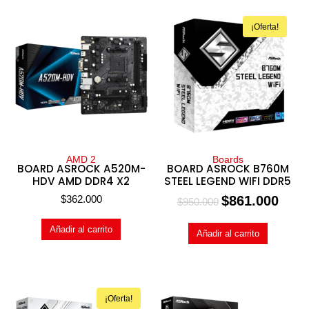
¡Oferta!
AMD 2
Boards
BOARD ASROCK A520M-
BOARD ASROCK B760M
HDV AMD DDR4 X2
STEEL LEGEND WIFI DDR5
$
362.000
$
861.000
$
950.000
Añadir al carrito
Añadir al carrito
¡Oferta!