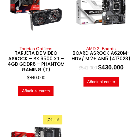
Tarjetas Gráficas
AMD 2, Boards
TARJETA DE VIDEO
BOARD ASROCK A620M-
ASROCK – RX 6500 XT –
HDV/ M.2+ AM5 (417023)
4GB GDDR6 – PHANTOM
$
430.000
$
541.000
GAMING (T)
$
940.000
Añadir al carrito
Añadir al carrito
¡Oferta!