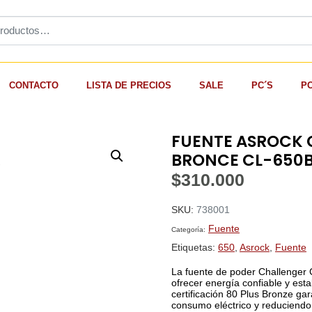
CONTACTO
LISTA DE PRECIOS
SALE
PC´S
P
FUENTE ASROCK 
BRONCE CL-650
$
310.000
SKU:
738001
Fuente
Categoría:
Etiquetas:
650
,
Asrock
,
Fuente
La fuente de poder Challenger
ofrecer energía confiable y est
certificación 80 Plus Bronze ga
consumo eléctrico y reduciendo 