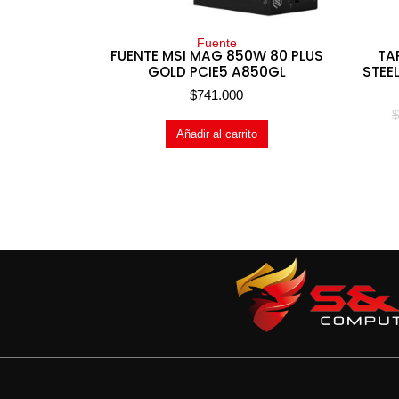
Fuente
FUENTE MSI MAG 850W 80 PLUS
TA
GOLD PCIE5 A850GL
STEE
$
741.000
$
Añadir al carrito