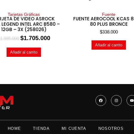
Tarjetas Gráficas
Fuente
RJETA DE VIDEO ASROCK
FUENTE AEROCOOL KCAS 
L LEGEND INTEL ARC B580 –
80 PLUS BRONCE
12GB – 3X (258026)
$
338.000
$
1.705.000
1.985.000
Añadir al carrito
Añadir al carrito
HOME
TIENDA
MI CUENTA
NOSOTROS