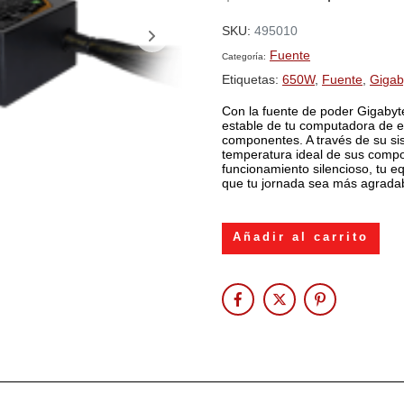
SKU:
495010
Fuente
Categoría:
Etiquetas:
650W
,
Fuente
,
Gigab
Con la fuente de poder Gigabyt
estable de tu computadora de es
componentes. A través de su si
temperatura ideal de sus compo
funcionamiento silencioso, tu e
que tu jornada sea más agradab
Añadir al carrito