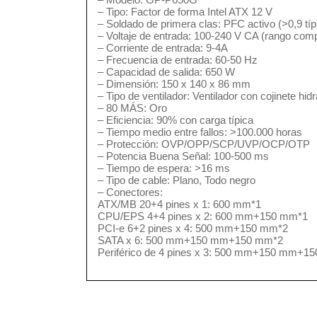
– Tipo: Factor de forma Intel ATX 12 V
– Soldado de primera clas: PFC activo (>0,9 típ
– Voltaje de entrada: 100-240 V CA (rango comp
– Corriente de entrada: 9-4A
– Frecuencia de entrada: 60-50 Hz
– Capacidad de salida: 650 W
– Dimensión: 150 x 140 x 86 mm
– Tipo de ventilador: Ventilador con cojinete h
– 80 MÁS: Oro
– Eficiencia: 90% con carga típica
– Tiempo medio entre fallos: >100.000 horas
– Protección: OVP/OPP/SCP/UVP/OCP/OTP
– Potencia Buena Señal: 100-500 ms
– Tiempo de espera: >16 ms
– Tipo de cable: Plano, Todo negro
– Conectores:
ATX/MB 20+4 pines x 1: 600 mm*1
CPU/EPS 4+4 pines x 2: 600 mm+150 mm*1
PCI-e 6+2 pines x 4: 500 mm+150 mm*2
SATA x 6: 500 mm+150 mm+150 mm*2
Periférico de 4 pines x 3: 500 mm+150 mm+1