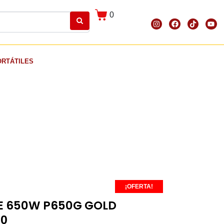
0
ORTÁTILES
¡OFERTA!
E 650W P650G GOLD
00