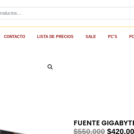
CONTACTO
LISTA DE PRECIOS
SALE
PC´S
P
FUENTE GIGABYT
$
550.000
$
420.0