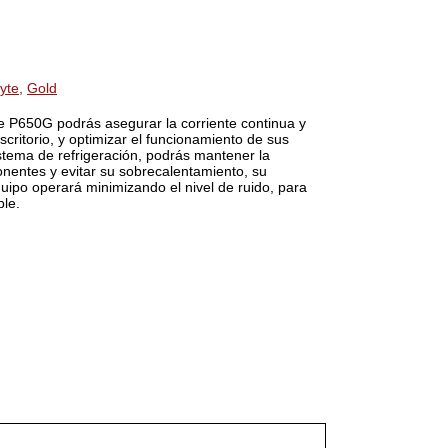
yte
,
Gold
e P650G podrás asegurar la corriente continua y
critorio, y optimizar el funcionamiento de sus
stema de refrigeración, podrás mantener la
nentes y evitar su sobrecalentamiento, su
quipo operará minimizando el nivel de ruido, para
le.