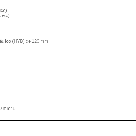
ico)
leto)
idráulico (HYB) de 120 mm
50 mm*1