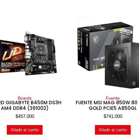
Boards
Fuente
D GIGABYTE B450M DS3H
FUENTE MSI MAG 850W 80
AM4 DDR4 (391002)
GOLD PCIE5 A850GL
$
457.000
$
741.000
Añadir al carrito
Añadir al carrito